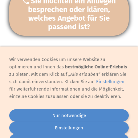
Sie möchten ein Anliegen
besprechen oder klären,
welches Angebot für Sie
passend ist?
Wir verwenden Cookies um unsere Website zu
Hinweis, Preise
optimieren und Ihnen das
bestmögliche Online-Erlebnis
Preise/Sozialtarif
zu bieten. Mit dem Klick auf
„Alle erlauben“
erklären Sie
Gesetzlicher Hinweis nach dem Heilmittelwerbegesetz
sich damit einverstanden. Klicken Sie auf
Einstellungen
DSGVO - Datenschutz
für weiterführende Informationen und die Möglichkeit,
Cookie-Bot - Der gesetzliche Hinweis auf Cookies
einzelne Cookies zuzulassen oder sie zu deaktivieren.
Datenschutzerklärung
Rechtliches
Nur notwendige
Allgemeine Geschäftsbedingungen des Wachstumsraums
Widerruf - Der gesetzlich vorgeschriebene Widerruf
Einstellungen
Impressum