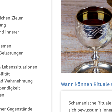
ichen Zielen
ung
nd innerer
themen
 Belastungen
 Lebenssituationen
lität
 und Wahrnehmung
Wann können Rituale 
ebendigkeit
en
Schamanische Rituale
ener Gegenstände
sich bewusst mit inn