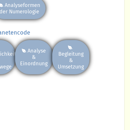
Analyseformen
der Numerologie
lanetencode
Analyse
ichkeitsmuster
Begleitung
&
&
Einordnung
wege
Umsetzung