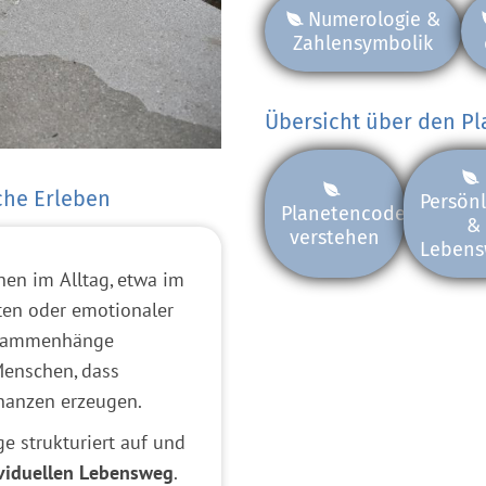
Numerologie &
Zahlensymbolik
Übersicht über den P
che Erleben
Persönl
Planetencode
&
verstehen
Lebens
hen im Alltag, etwa im
en oder emotionaler
Zusammenhänge
 Menschen, dass
onanzen erzeugen.
 strukturiert auf und
viduellen Lebensweg
.