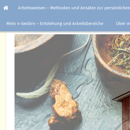
Arbeitsweisen – Methoden und Ansätze zur persönlichen
normaler Text
planetencode vadim tschenze, der planetencode v
Mein 4-Gestirn – Entstehung und Arbeitsbereiche
Über m