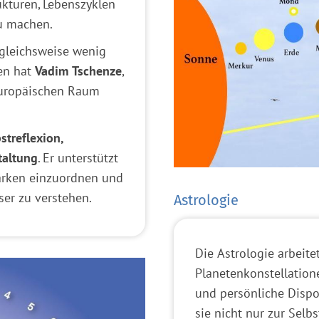
ukturen, Lebenszyklen
zu machen.
rgleichsweise wenig
en hat
Vadim Tschenze
,
 europäischen Raum
streflexion,
taltung
. Er unterstützt
ärken einzuordnen und
er zu verstehen.
Astrologie
Die Astrologie arbeite
Planetenkonstellation
und persönliche Dispos
sie nicht nur zur Selb