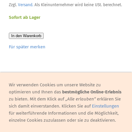
Zzgl.
Versand.
Als Kleinunternehmer wird keine USt. berechnet.
Sofort ab Lager
In den Warenkorb
Für später merken
Wir verwenden Cookies um unsere Website zu
Hinweis, Preise
optimieren und Ihnen das
bestmögliche Online-Erlebnis
Preise/Sozialtarif
zu bieten. Mit dem Klick auf
„Alle erlauben“
erklären Sie
Gesetzlicher Hinweis nach dem Heilmittelwerbegesetz
sich damit einverstanden. Klicken Sie auf
Einstellungen
DSGVO - Datenschutz
für weiterführende Informationen und die Möglichkeit,
Cookie-Bot - Der gesetzliche Hinweis auf Cookies
einzelne Cookies zuzulassen oder sie zu deaktivieren.
Datenschutzerklärung