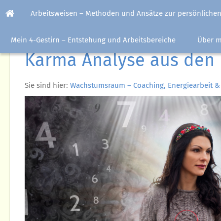
Arbeitsweisen – Methoden und Ansätze zur persönlichen
Mein 4-Gestirn – Entstehung und Arbeitsbereiche
Über m
Karma Analyse aus den 
Sie sind hier:
Wachstumsraum – Coaching, Energiearbeit &