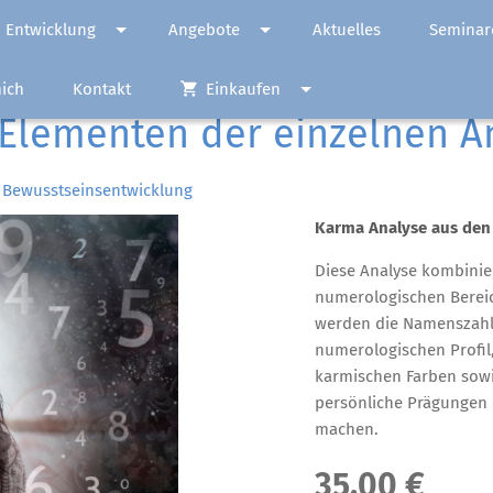
 Entwicklung
Angebote
Aktuelles
Seminar
ich
Kontakt
Einkaufen
Elementen der einzelnen A
 Bewusstseinsentwicklung
Karma Analyse aus den
Diese Analyse kombinie
numerologischen Bereic
werden die Namenszahl
numerologischen Profi
karmischen Farben sowi
persönliche Prägungen 
machen.
35,00 €